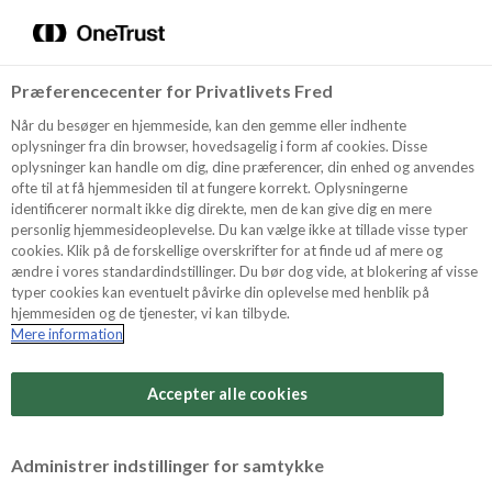
Menu
Vælg sprog
Søg
Præferencecenter for Privatlivets Fred
Oppskrifter
Når du besøger en hjemmeside, kan den gemme eller indhente
oplysninger fra din browser, hovedsagelig i form af cookies. Disse
oplysninger kan handle om dig, dine præferencer, din enhed og anvendes
ofte til at få hjemmesiden til at fungere korrekt. Oplysningerne
Om ODENSE
identificerer normalt ikke dig direkte, men de kan give dig en mere
personlig hjemmesideoplevelse. Du kan vælge ikke at tillade visse typer
cookies. Klik på de forskellige overskrifter for at finde ud af mere og
ændre i vores standardindstillinger. Du bør dog vide, at blokering af visse
Tips & Triks
typer cookies kan eventuelt påvirke din oplevelse med henblik på
hjemmesiden og de tjenester, vi kan tilbyde.
Mere information
Vanskelighetsgrad
Produkter
Arbeidstid
Accepter alle cookies
45 minutter
Søk
Vurder denne
Administrer indstillinger for samtykke
oppskriften
Tid totalt