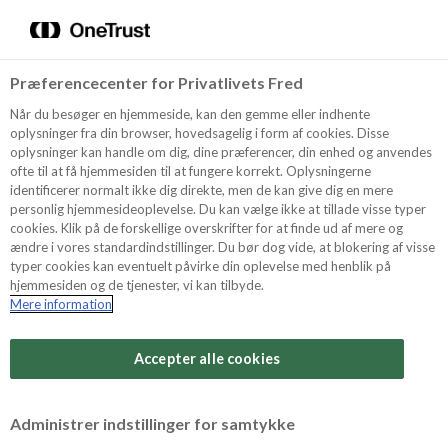
Menu
Vælg sprog
Søg
Præferencecenter for Privatlivets Fred
Oppskrifter
NYHET
Når du besøger en hjemmeside, kan den gemme eller indhente
oplysninger fra din browser, hovedsagelig i form af cookies. Disse
oplysninger kan handle om dig, dine præferencer, din enhed og anvendes
ofte til at få hjemmesiden til at fungere korrekt. Oplysningerne
Om ODENSE
identificerer normalt ikke dig direkte, men de kan give dig en mere
personlig hjemmesideoplevelse. Du kan vælge ikke at tillade visse typer
cookies. Klik på de forskellige overskrifter for at finde ud af mere og
ændre i vores standardindstillinger. Du bør dog vide, at blokering af visse
Tips & Triks
typer cookies kan eventuelt påvirke din oplevelse med henblik på
hjemmesiden og de tjenester, vi kan tilbyde.
Mere information
Vanskelighetsgrad
Produkter
Arbeidstid
Accepter alle cookies
1 timer
Søk
Vurder denne
Administrer indstillinger for samtykke
oppskriften
Tid totalt