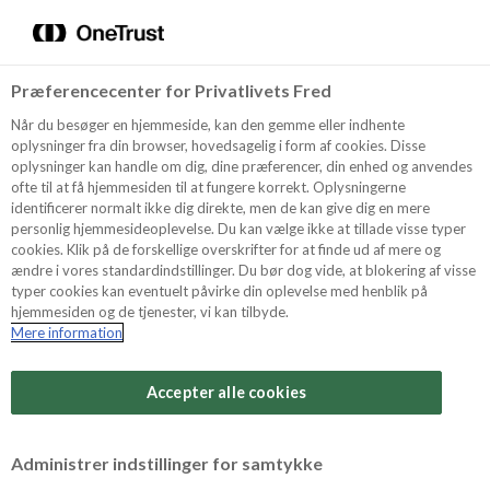
Menu
Vælg sprog
Søg
Præferencecenter for Privatlivets Fred
Oppskrifter
Når du besøger en hjemmeside, kan den gemme eller indhente
oplysninger fra din browser, hovedsagelig i form af cookies. Disse
oplysninger kan handle om dig, dine præferencer, din enhed og anvendes
ofte til at få hjemmesiden til at fungere korrekt. Oplysningerne
Om ODENSE
identificerer normalt ikke dig direkte, men de kan give dig en mere
personlig hjemmesideoplevelse. Du kan vælge ikke at tillade visse typer
cookies. Klik på de forskellige overskrifter for at finde ud af mere og
ændre i vores standardindstillinger. Du bør dog vide, at blokering af visse
Tips & Triks
typer cookies kan eventuelt påvirke din oplevelse med henblik på
hjemmesiden og de tjenester, vi kan tilbyde.
Mere information
Produkter
Accepter alle cookies
Søk
Administrer indstillinger for samtykke