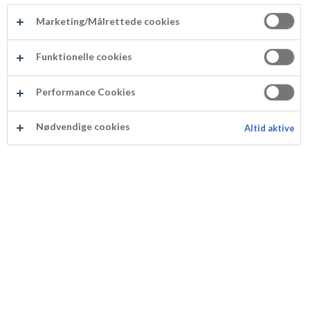
Marketing/Målrettede cookies
Funktionelle cookies
ODENSE Marsipanlokk
Performance Cookies
Produktnummer: 101367
Nødvendige cookies
Altid aktive
ODENSE Marsipanlokk er fin marsipan kjevlet ut i et
tynt lag - klar til bruk! Marsipanen inneholder 25%
mandler, som gir en deilig og avrundet smak. Lokket
er 38 cm i diameter. Perfekt til overtrekk av
bløtkaken, eller til desserten! Kan kjøpes i COOP
obs, Mega og Extra samt Meny. Finnes også i
utvalgte Rema 1000 butikker, Joker, Kiwi, Spar og
Bunnpris.
Produktspesifikasjon