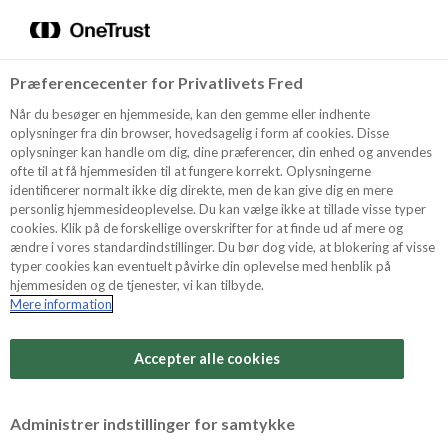
Menu
Vælg sprog
Søg
Præferencecenter for Privatlivets Fred
Oppskrifter
NYHET
Når du besøger en hjemmeside, kan den gemme eller indhente
oplysninger fra din browser, hovedsagelig i form af cookies. Disse
oplysninger kan handle om dig, dine præferencer, din enhed og anvendes
ofte til at få hjemmesiden til at fungere korrekt. Oplysningerne
Om ODENSE
identificerer normalt ikke dig direkte, men de kan give dig en mere
personlig hjemmesideoplevelse. Du kan vælge ikke at tillade visse typer
cookies. Klik på de forskellige overskrifter for at finde ud af mere og
ændre i vores standardindstillinger. Du bør dog vide, at blokering af visse
Tips & Triks
typer cookies kan eventuelt påvirke din oplevelse med henblik på
hjemmesiden og de tjenester, vi kan tilbyde.
Mere information
Vanskelighetsgrad
Produkter
Arbeidstid
Accepter alle cookies
45 minutter
Søk
Vurder denne
Administrer indstillinger for samtykke
oppskriften
Tid totalt