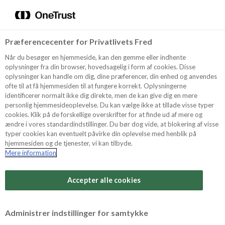
Menu
Vælg sprog
Søg
Præferencecenter for Privatlivets Fred
Oppskrifter
Når du besøger en hjemmeside, kan den gemme eller indhente
oplysninger fra din browser, hovedsagelig i form af cookies. Disse
oplysninger kan handle om dig, dine præferencer, din enhed og anvendes
ofte til at få hjemmesiden til at fungere korrekt. Oplysningerne
Om ODENSE
identificerer normalt ikke dig direkte, men de kan give dig en mere
personlig hjemmesideoplevelse. Du kan vælge ikke at tillade visse typer
cookies. Klik på de forskellige overskrifter for at finde ud af mere og
ændre i vores standardindstillinger. Du bør dog vide, at blokering af visse
Tips & Triks
typer cookies kan eventuelt påvirke din oplevelse med henblik på
hjemmesiden og de tjenester, vi kan tilbyde.
Mere information
Vanskelighetsgrad
Produkter
Arbeidstid
Accepter alle cookies
1 timer
Søk
Vurder denne
Administrer indstillinger for samtykke
oppskriften
Tid totalt