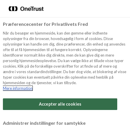
Menu
Vælg sprog
Søg
Præferencecenter for Privatlivets Fred
Oppskrifter
Når du besøger en hjemmeside, kan den gemme eller indhente
oplysninger fra din browser, hovedsagelig i form af cookies. Disse
oplysninger kan handle om dig, dine præferencer, din enhed og anvendes
ofte til at få hjemmesiden til at fungere korrekt. Oplysningerne
Om ODENSE
identificerer normalt ikke dig direkte, men de kan give dig en mere
personlig hjemmesideoplevelse. Du kan vælge ikke at tillade visse typer
cookies. Klik på de forskellige overskrifter for at finde ud af mere og
ændre i vores standardindstillinger. Du bør dog vide, at blokering af visse
Tips & Triks
typer cookies kan eventuelt påvirke din oplevelse med henblik på
hjemmesiden og de tjenester, vi kan tilbyde.
Mere information
Vanskelighetsgrad
Produkter
Arbeidstid
Accepter alle cookies
30 minutter
Søk
Vurder denne
Administrer indstillinger for samtykke
oppskriften
Tid totalt