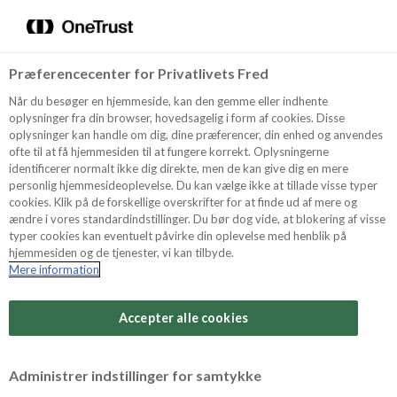
Menu
Vælg sprog
Søg
Præferencecenter for Privatlivets Fred
Oppskrifter
Når du besøger en hjemmeside, kan den gemme eller indhente
oplysninger fra din browser, hovedsagelig i form af cookies. Disse
oplysninger kan handle om dig, dine præferencer, din enhed og anvendes
ofte til at få hjemmesiden til at fungere korrekt. Oplysningerne
Om ODENSE
identificerer normalt ikke dig direkte, men de kan give dig en mere
personlig hjemmesideoplevelse. Du kan vælge ikke at tillade visse typer
cookies. Klik på de forskellige overskrifter for at finde ud af mere og
ændre i vores standardindstillinger. Du bør dog vide, at blokering af visse
Tips & Triks
typer cookies kan eventuelt påvirke din oplevelse med henblik på
hjemmesiden og de tjenester, vi kan tilbyde.
Mere information
Vanskelighetsgrad
Produkter
Arbeidstid
Accepter alle cookies
2 timer
Søk
Vurder denne
Administrer indstillinger for samtykke
oppskriften
Tid totalt